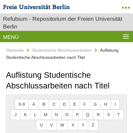
Refubium - Repositorium der Freien Universität
Berlin
MENÜ
Startseite
Studentische Abschlussarbeiten
Auflistung
Studentische Abschlussarbeiten nach Titel
Auflistung Studentische
Abschlussarbeiten nach Titel
0-9
A
B
C
D
E
F
G
H
I
J
K
L
M
N
O
P
Q
R
S
T
U
V
W
X
Y
Z