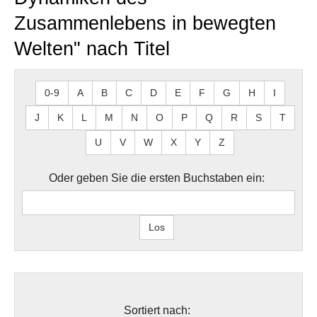
Zusammenlebens in bewegten
Welten" nach Titel
0-9
A
B
C
D
E
F
G
H
I
J
K
L
M
N
O
P
Q
R
S
T
U
V
W
X
Y
Z
Oder geben Sie die ersten Buchstaben ein:
Sortiert nach: