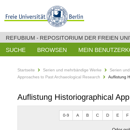
REFUBIUM - REPOSITORIUM DER FREIEN UNI
SUCHE
BROWSEN
MEIN BENUTZER
Startseite
Serien und mehrbändige Werke
Serien un
Approaches to Past Archaeological Research
Auflistung 
Auflistung Historiographical Ap
0-9
A
B
C
D
E
F
Oder geb