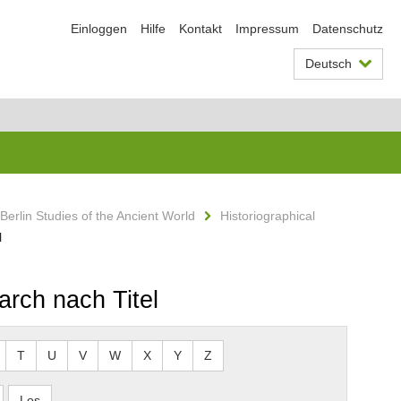
Einloggen
Hilfe
Kontakt
Impressum
Datenschutz
Deutsch
Berlin Studies of the Ancient World
Historiographical
l
arch nach Titel
T
U
V
W
X
Y
Z