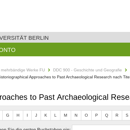
VERSITÄT BERLIN
KONTO
d mehrbändige Werke FU
DDC 900 - Geschichte und Geografie
Historiographical Approaches to Past Archaeological Research nach Tite
proaches to Past Archaeological Rese
G
H
I
J
K
L
M
N
O
P
Q
R
S
en Sie die ersten Buchstaben ein: