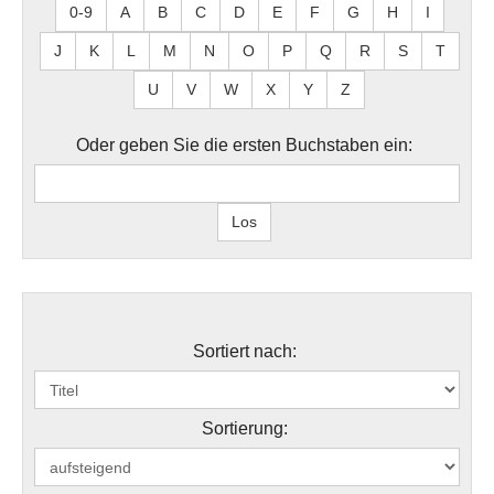
0-9
A
B
C
D
E
F
G
H
I
J
K
L
M
N
O
P
Q
R
S
T
U
V
W
X
Y
Z
Oder geben Sie die ersten Buchstaben ein:
Sortiert nach:
Sortierung: