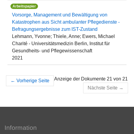
Arbeitspapier
Vorsorge, Management und Bewältigung von
Katastrophen aus Sicht ambulanter Pflegedienste -
Befragungsergebnisse zum IST-Zustand
Lehmann, Yvonne; Thiele, Anne; Ewers, Michael
Charité - Universitätsmedizin Berlin, Institut für
Gesundheits- und Pflegewissenschaft
2021
Anzeige der Dokumente 21 von 21
←
Vorherige Seite
Nächste Seite
→
Information