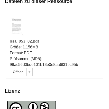
Dateien zu dieser Ressource
bsa_053_02.pdf
Größe: 1.156MB
Format: PDF
Prüfsumme (MD5):
98ac56d0bde101b13e0e8aa6f31bc95b
Dropdown öffnen
Öffnen
Lizenz