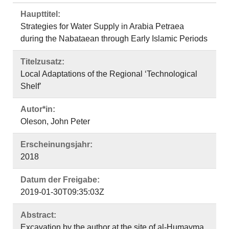
Haupttitel:
Strategies for Water Supply in Arabia Petraea
during the Nabataean through Early Islamic Periods
Titelzusatz:
Local Adaptations of the Regional ‘Technological
Shelf’
Autor*in:
Oleson, John Peter
Erscheinungsjahr:
2018
Datum der Freigabe:
2019-01-30T09:35:03Z
Abstract:
Excavation by the author at the site of al-Humayma,