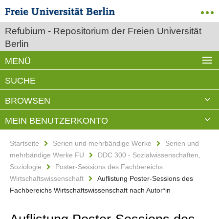
Refubium - Repositorium der Freien Universität
Berlin
MENÜ
SUCHE
BROWSEN
MEIN BENUTZERKONTO
Startseite
Serien und mehrbändige Werke
Serien und
mehrbändige Werke FU
DDC 300 - Sozialwissenschaften,
Soziologie
Poster-Sessions des Fachbereichs
Wirtschaftswissenschaft
Auflistung Poster-Sessions des
Fachbereichs Wirtschaftswissenschaft nach Autor*in