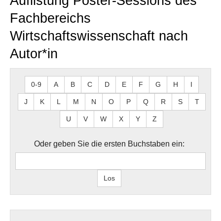
Auflistung Poster-Sessions des
Fachbereichs
Wirtschaftswissenschaft nach
Autor*in
0-9
A
B
C
D
E
F
G
H
I
J
K
L
M
N
O
P
Q
R
S
T
U
V
W
X
Y
Z
Oder geben Sie die ersten Buchstaben ein: