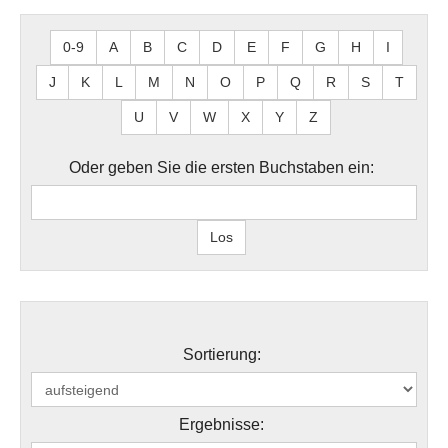
0-9
A
B
C
D
E
F
G
H
I
J
K
L
M
N
O
P
Q
R
S
T
U
V
W
X
Y
Z
Oder geben Sie die ersten Buchstaben ein:
Sortierung:
Ergebnisse: