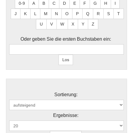
0-9
A
B
C
D
E
F
G
H
I
J
K
L
M
N
O
P
Q
R
S
T
U
V
W
X
Y
Z
Oder geben Sie die ersten Buchstaben ein:
Sortierung:
Ergebnisse: