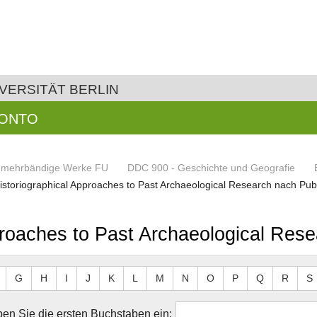
VERSITÄT BERLIN
KONTO
d mehrbändige Werke FU
DDC 900 - Geschichte und Geografie
Historiographical Approaches to Past Archaeological Research nach Publ
proaches to Past Archaeological Rese
G
H
I
J
K
L
M
N
O
P
Q
R
S
en Sie die ersten Buchstaben ein: