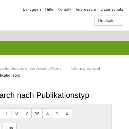
Einloggen
Hilfe
Kontakt
Impressum
Datenschutz
Deutsch
Berlin Studies of the Ancient World
Historiographical
ikationstyp
arch nach Publikationstyp
T
U
V
W
X
Y
Z