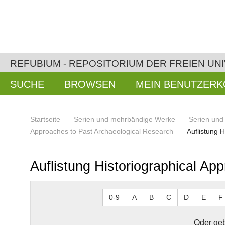
REFUBIUM - REPOSITORIUM DER FREIEN UNI
SUCHE
BROWSEN
MEIN BENUTZER
Startseite
Serien und mehrbändige Werke
Serien un
Approaches to Past Archaeological Research
Auflistung 
Auflistung Historiographical Ap
0-9
A
B
C
D
E
F
Oder geb