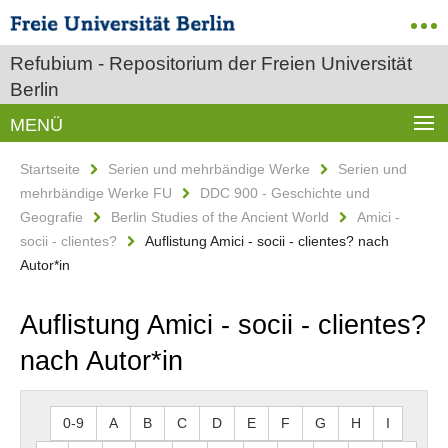
Refubium - Repositorium der Freien Universität
Berlin
MENÜ
Startseite
Serien und mehrbändige Werke
Serien und
mehrbändige Werke FU
DDC 900 - Geschichte und
Geografie
Berlin Studies of the Ancient World
Amici -
socii - clientes?
Auflistung Amici - socii - clientes? nach
Autor*in
Auflistung Amici - socii - clientes?
nach Autor*in
0-9
A
B
C
D
E
F
G
H
I