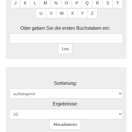
J
K
L
M
N
O
P
Q
R
S
T
U
V
W
X
Y
Z
Oder geben Sie die ersten Buchstaben ein:
Sortierung:
Ergebnisse: