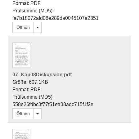
Format: PDF
Prüfsumme (MD5):
fa7b18072afd08e289da0045107a2351
Dropdown öffnen
Öffnen
07_Kap08Diskussion.pdf
Größe: 607.1KB
Format: PDF
Prüfsumme (MD5):
558e26fdbc3f77f51ea38adc715f1f2e
Dropdown öffnen
Öffnen