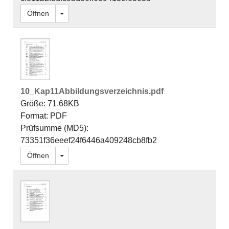
Dropdown öffnen
Öffnen
10_Kap11Abbildungsverzeichnis.pdf
Größe: 71.68KB
Format: PDF
Prüfsumme (MD5):
73351f36eeef24f6446a409248cb8fb2
Dropdown öffnen
Öffnen