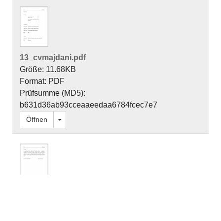
13_cvmajdani.pdf
Größe: 11.68KB
Format: PDF
Prüfsumme (MD5):
b631d36ab93cceaaeedaa6784fcec7e7
Dropdown öffnen
Öffnen
14_EE.pdf
Größe: 10.01KB
Format: PDF