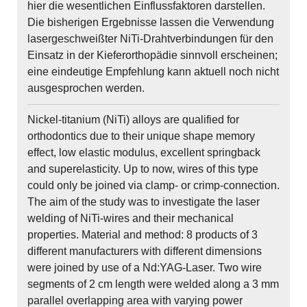
hier die wesentlichen Einflussfaktoren darstellen.
Die bisherigen Ergebnisse lassen die Verwendung
lasergeschweißter NiTi-Drahtverbindungen für den
Einsatz in der Kieferorthopädie sinnvoll erscheinen;
eine eindeutige Empfehlung kann aktuell noch nicht
ausgesprochen werden.
Nickel-titanium (NiTi) alloys are qualified for
orthodontics due to their unique shape memory
effect, low elastic modulus, excellent springback
and superelasticity. Up to now, wires of this type
could only be joined via clamp- or crimp-connection.
The aim of the study was to investigate the laser
welding of NiTi-wires and their mechanical
properties. Material and method: 8 products of 3
different manufacturers with different dimensions
were joined by use of a Nd:YAG-Laser. Two wire
segments of 2 cm length were welded along a 3 mm
parallel overlapping area with varying power