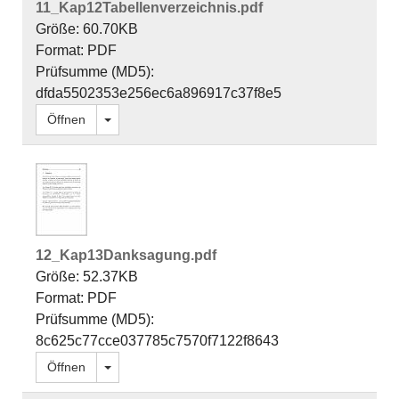
11_Kap12Tabellenverzeichnis.pdf
Größe: 60.70KB
Format: PDF
Prüfsumme (MD5):
dfda5502353e256ec6a896917c37f8e5
Dropdown öffnen
Öffnen
12_Kap13Danksagung.pdf
Größe: 52.37KB
Format: PDF
Prüfsumme (MD5):
8c625c77cce037785c7570f7122f8643
Dropdown öffnen
Öffnen