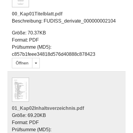
00_Kap01Titelblatt.pdf
Beschreibung: FUDISS_derivate_000000002104
Größe: 70.37KB
Format: PDF
Prüfsumme (MD5):
c857b1feee34818d576d40888c878423
Dropdown öffnen
Öffnen
01_Kap02Inhaltsverzeichnis.pdf
Größe: 69.20KB
Format: PDF
Prüfsumme (MD5):