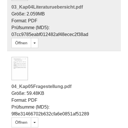
03_Kap04Literaturuebersicht.pdf
Größe: 2.059MB
Format: PDF
Prüfsumme (MD5):
07cc9785eabf012482af48ecec2f38ad
Dropdown öffnen
Öffnen
04_Kap05Fragestellung.pdf
Größe: 59.48KB
Format: PDF
Prüfsumme (MD5):
9f8e31466702b632cfa6e0851af51289
Dropdown öffnen
Öffnen