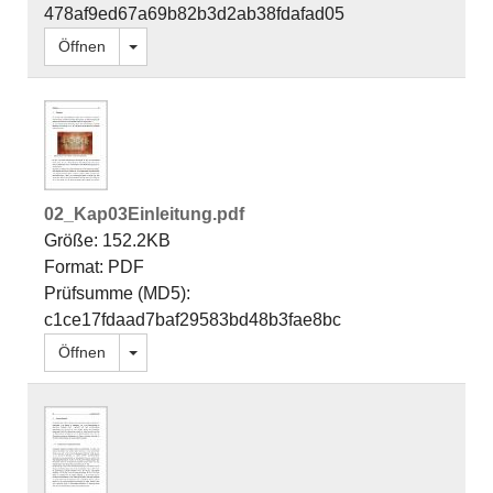
478af9ed67a69b82b3d2ab38fdafad05
Dropdown öffnen
Öffnen
02_Kap03Einleitung.pdf
Größe: 152.2KB
Format: PDF
Prüfsumme (MD5):
c1ce17fdaad7baf29583bd48b3fae8bc
Dropdown öffnen
Öffnen