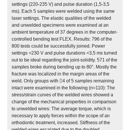
settings (220-235 V) and pulse duration (1,5-3,5
ms). Each 5 samples were welded using the same
laser settings. The elastic qualities of the welded
and unwelded specimens were examined at an
ambient temperature of 37 degrees in the computer-
controlled bending test FLEX. Results: 796 of the
800 tests could be successfully joined. Power
settings <230 V and pulse durations <3,5 ms turned
out to be ideal regarding the joint-solidity. 571 of the
samples broke during bending up to 80°. Mostly the
fracture was localized in the margin areas of the
weld. Only groups with 4 of 5 samples remaining
intact were examined in the following (n=110): The
stress/strain curves of the welded wires showed a
change of the mechanical properties in comparison
to unwelded wires: The average torque, which is
necessary to apply forces within the scope of an
orthodontic treatment, increased. Stiffness of the
welded wires escalated due to the doubled