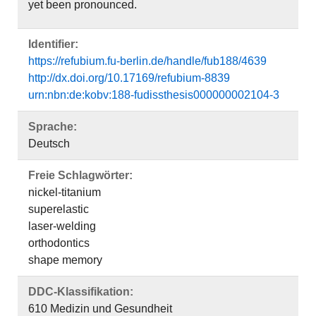
yet been pronounced.
Identifier:
https://refubium.fu-berlin.de/handle/fub188/4639
http://dx.doi.org/10.17169/refubium-8839
urn:nbn:de:kobv:188-fudissthesis000000002104-3
Sprache:
Deutsch
Freie Schlagwörter:
nickel-titanium
superelastic
laser-welding
orthodontics
shape memory
DDC-Klassifikation:
610 Medizin und Gesundheit