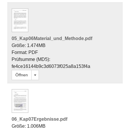
05_Kap06Material_und_Methode.pdf
Größe: 1.474MB
Format: PDF
Prüfsumme (MD5):
fe4ce16144b9c3d6073f025a8a153f4a
Dropdown öffnen
Öffnen
06_Kap07Ergebnisse.pdf
Größe: 1.006MB