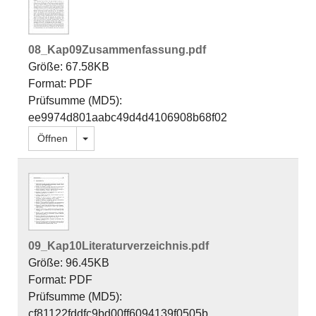
08_Kap09Zusammenfassung.pdf
Größe: 67.58KB
Format: PDF
Prüfsumme (MD5):
ee9974d801aabc49d4d4106908b68f02
Dropdown öffnen
Öffnen
09_Kap10Literaturverzeichnis.pdf
Größe: 96.45KB
Format: PDF
Prüfsumme (MD5):
cf81122fddfc9bd00ff6094139f0505b