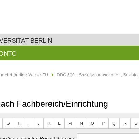
VERSITÄT BERLIN
KONTO
d mehrbändige Werke FU
DDC 300 - Sozialwissenschaften, Soziolo
 nach Fachbereich/Einrichtung
G
H
I
J
K
L
M
N
O
P
Q
R
S
en Sie die ersten Buchstaben ein: