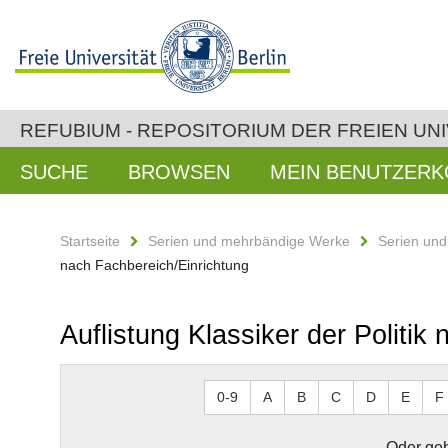
REFUBIUM - REPOSITORIUM DER FREIEN UNI
SUCHE
BROWSEN
MEIN BENUTZER
Startseite
Serien und mehrbändige Werke
Serien un
nach Fachbereich/Einrichtung
Auflistung Klassiker der Politik
0-9
A
B
C
D
E
F
Oder geb