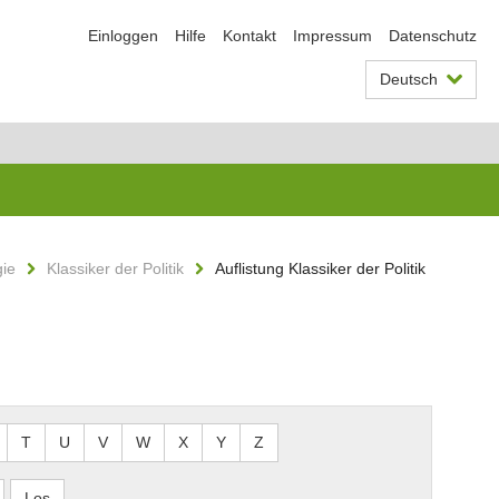
Einloggen
Hilfe
Kontakt
Impressum
Datenschutz
Deutsch
gie
Klassiker der Politik
Auflistung Klassiker der Politik
T
U
V
W
X
Y
Z