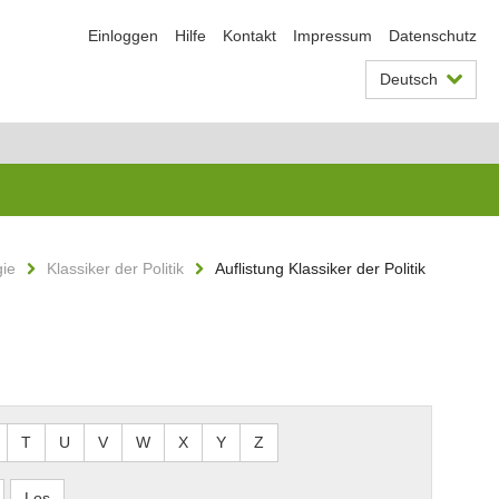
Einloggen
Hilfe
Kontakt
Impressum
Datenschutz
Deutsch
gie
Klassiker der Politik
Auflistung Klassiker der Politik
T
U
V
W
X
Y
Z