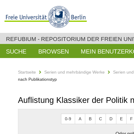
REFUBIUM - REPOSITORIUM DER FREIEN UNI
SUCHE
BROWSEN
MEIN BENUTZER
Startseite
Serien und mehrbändige Werke
Serien un
nach Publikationstyp
Auflistung Klassiker der Politik
0-9
A
B
C
D
E
F
Oder geb