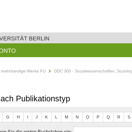
VERSITÄT BERLIN
KONTO
d mehrbändige Werke FU
DDC 300 - Sozialwissenschaften, Soziolo
 nach Publikationstyp
G
H
I
J
K
L
M
N
O
P
Q
R
S
en Sie die ersten Buchstaben ein: