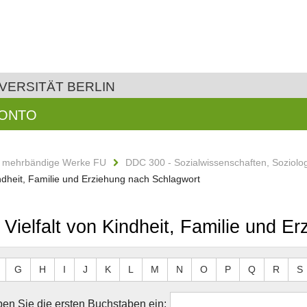
VERSITÄT BERLIN
KONTO
d mehrbändige Werke FU
DDC 300 - Sozialwissenschaften, Soziolo
Kindheit, Familie und Erziehung nach Schlagwort
e Vielfalt von Kindheit, Familie und 
G
H
I
J
K
L
M
N
O
P
Q
R
S
en Sie die ersten Buchstaben ein: