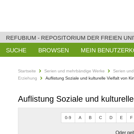
REFUBIUM - REPOSITORIUM DER FREIEN UNI
SUCHE
BROWSEN
MEIN BENUTZER
Startseite
Serien und mehrbändige Werke
Serien un
Erziehung
Auflistung Soziale und kulturelle Vielfalt von 
Auflistung Soziale und kulturell
0-9
A
B
C
D
E
F
Oder geb