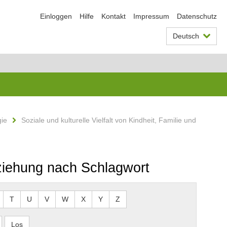
Einloggen
Hilfe
Kontakt
Impressum
Datenschutz
Deutsch
gie
Soziale und kulturelle Vielfalt von Kindheit, Familie und
Erziehung nach Schlagwort
T
U
V
W
X
Y
Z