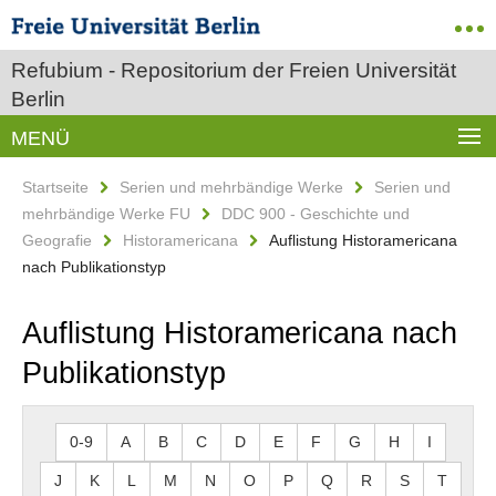
Refubium - Repositorium der Freien Universität
Berlin
MENÜ
Startseite
Serien und mehrbändige Werke
Serien und
mehrbändige Werke FU
DDC 900 - Geschichte und
Geografie
Historamericana
Auflistung Historamericana
nach Publikationstyp
Auflistung Historamericana nach
Publikationstyp
0-9
A
B
C
D
E
F
G
H
I
J
K
L
M
N
O
P
Q
R
S
T