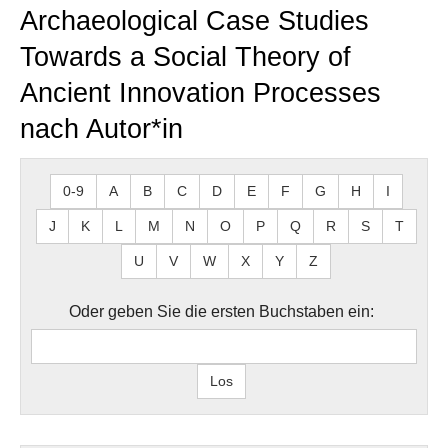
Archaeological Case Studies
Towards a Social Theory of
Ancient Innovation Processes
nach Autor*in
0-9
A
B
C
D
E
F
G
H
I
J
K
L
M
N
O
P
Q
R
S
T
U
V
W
X
Y
Z
Oder geben Sie die ersten Buchstaben ein: