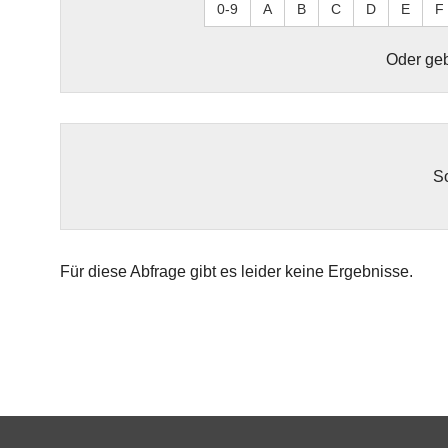
0-9
A
B
C
D
E
F
Oder geb
So
Für diese Abfrage gibt es leider keine Ergebnisse.