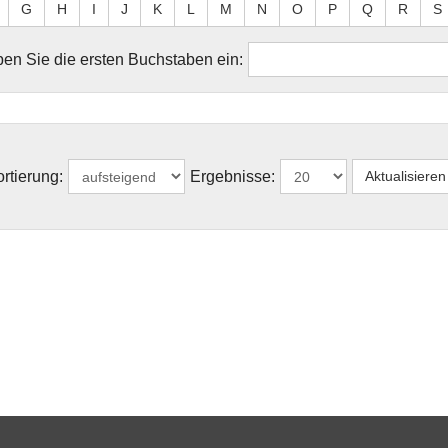
G
H
I
J
K
L
M
N
O
P
Q
R
S
en Sie die ersten Buchstaben ein:
rtierung:
Ergebnisse: