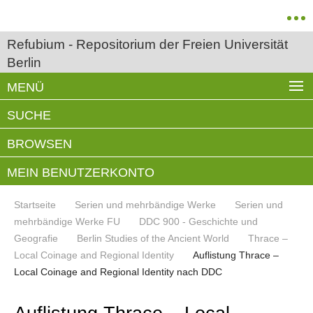
Refubium - Repositorium der Freien Universität
Berlin
MENÜ
SUCHE
BROWSEN
MEIN BENUTZERKONTO
Startseite
Serien und mehrbändige Werke
Serien und
mehrbändige Werke FU
DDC 900 - Geschichte und
Geografie
Berlin Studies of the Ancient World
Thrace –
Local Coinage and Regional Identity
Auflistung Thrace –
Local Coinage and Regional Identity nach DDC