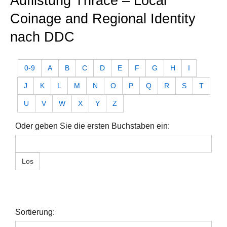
Auflistung Thrace – Local
Coinage and Regional Identity
nach DDC
0-9
A
B
C
D
E
F
G
H
I
J
K
L
M
N
O
P
Q
R
S
T
U
V
W
X
Y
Z
Oder geben Sie die ersten Buchstaben ein:
Sortierung: