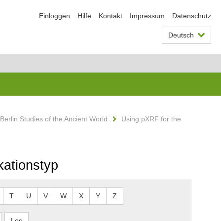
Einloggen
Hilfe
Kontakt
Impressum
Datenschutz
Deutsch
Berlin Studies of the Ancient World
Using pXRF for the
kationstyp
T
U
V
W
X
Y
Z