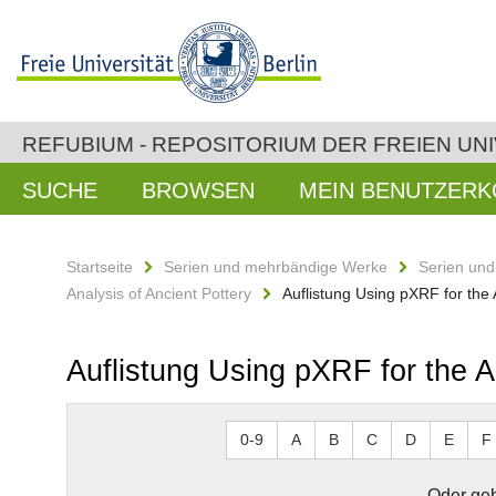
REFUBIUM - REPOSITORIUM DER FREIEN UNI
SUCHE
BROWSEN
MEIN BENUTZER
Startseite
Serien und mehrbändige Werke
Serien un
Analysis of Ancient Pottery
Auflistung Using pXRF for the 
Auflistung Using pXRF for the A
0-9
A
B
C
D
E
F
Oder geb