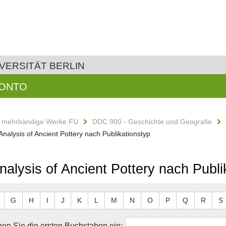
VERSITÄT BERLIN
KONTO
d mehrbändige Werke FU
DDC 900 - Geschichte und Geografie
Analysis of Ancient Pottery nach Publikationstyp
nalysis of Ancient Pottery nach Publi
G
H
I
J
K
L
M
N
O
P
Q
R
S
en Sie die ersten Buchstaben ein: