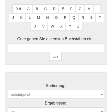
0-9
A
B
C
D
E
F
G
H
I
J
K
L
M
N
O
P
Q
R
S
T
U
V
W
X
Y
Z
Oder geben Sie die ersten Buchstaben ein:
Sortierung:
Ergebnisse: