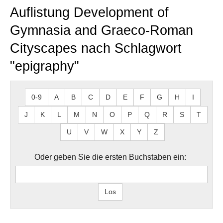
Auflistung Development of
Gymnasia and Graeco-Roman
Cityscapes nach Schlagwort
"epigraphy"
0-9
A
B
C
D
E
F
G
H
I
J
K
L
M
N
O
P
Q
R
S
T
U
V
W
X
Y
Z
Oder geben Sie die ersten Buchstaben ein: