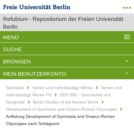
Refubium - Repositorium der Freien Universität
Berlin
MENÜ
SUCHE
BROWSEN
MEIN BENUTZERKONTO
Startseite
Serien und mehrbändige Werke
Serien und
mehrbändige Werke FU
DDC 900 - Geschichte und
Geografie
Berlin Studies of the Ancient World
Development of Gymnasia and Graeco-Roman Cityscapes
Auflistung Development of Gymnasia and Graeco-Roman
Cityscapes nach Schlagwort