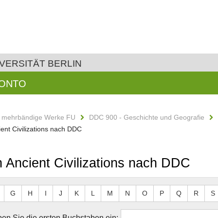
VERSITÄT BERLIN
KONTO
d mehrbändige Werke FU
DDC 900 - Geschichte und Geografie
ent Civilizations nach DDC
 Ancient Civilizations nach DDC
G
H
I
J
K
L
M
N
O
P
Q
R
S
en Sie die ersten Buchstaben ein: