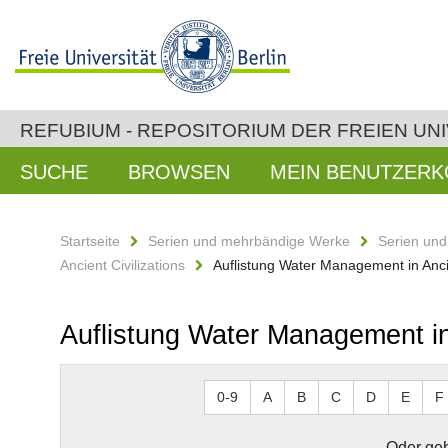
REFUBIUM - REPOSITORIUM DER FREIEN UNI
SUCHE
BROWSEN
MEIN BENUTZER
Startseite
Serien und mehrbändige Werke
Serien un
Ancient Civilizations
Auflistung Water Management in Anci
Auflistung Water Management in
0-9
A
B
C
D
E
F
Oder geb