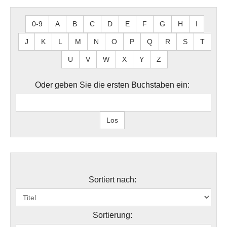
0-9
A
B
C
D
E
F
G
H
I
J
K
L
M
N
O
P
Q
R
S
T
U
V
W
X
Y
Z
Oder geben Sie die ersten Buchstaben ein:
Sortiert nach:
Sortierung: