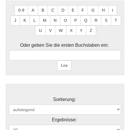
0-9
A
B
C
D
E
F
G
H
I
J
K
L
M
N
O
P
Q
R
S
T
U
V
W
X
Y
Z
Oder geben Sie die ersten Buchstaben ein:
Sortierung:
Ergebnisse: