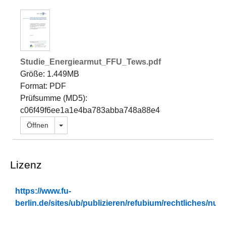
Studie_Energiearmut_FFU_Tews.pdf
Größe: 1.449MB
Format: PDF
Prüfsumme (MD5):
c06f49f6ee1a1e4ba783abba748a88e4
Dropdown öffnen
Öffnen
Lizenz
https://www.fu-
berlin.de/sites/ub/publizieren/refubium/rechtliches/n