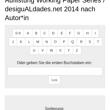
Auflistung Working Paper Series /
desiguALdades.net 2014 nach
Autor*in
0-9
A
B
C
D
E
F
G
H
I
J
K
L
M
N
O
P
Q
R
S
T
U
V
W
X
Y
Z
Oder geben Sie die ersten Buchstaben ein:
Sortierung: