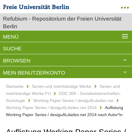
Refubium - Repositorium der Freien Universität
Berlin
MENÜ
SUCHE
BROWSEN
MEIN BENUTZERKONTO
Startseite
Serien und mehrbändige Werke
Serien und
mehrbändige Werke FU
DDC 300 - Sozialwissenschaften,
Soziologie
Working Paper Series / desiguALdades.net
Working Paper Series / desiguALdades.net 2014
Auflistung
Working Paper Series / desiguALdades.net 2014 nach Autor*in