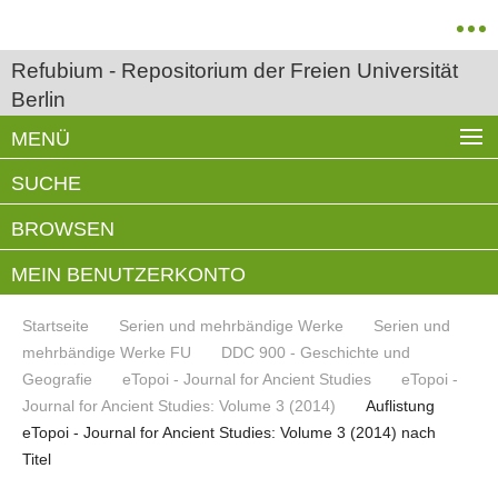
Refubium - Repositorium der Freien Universität
Berlin
MENÜ
SUCHE
BROWSEN
MEIN BENUTZERKONTO
Startseite
Serien und mehrbändige Werke
Serien und
mehrbändige Werke FU
DDC 900 - Geschichte und
Geografie
eTopoi - Journal for Ancient Studies
eTopoi -
Journal for Ancient Studies: Volume 3 (2014)
Auflistung
eTopoi - Journal for Ancient Studies: Volume 3 (2014) nach
Titel