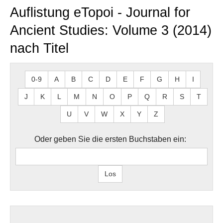
Auflistung eTopoi - Journal for
Ancient Studies: Volume 3 (2014)
nach Titel
0-9
A
B
C
D
E
F
G
H
I
J
K
L
M
N
O
P
Q
R
S
T
U
V
W
X
Y
Z
Oder geben Sie die ersten Buchstaben ein: