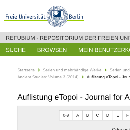
REFUBIUM - REPOSITORIUM DER FREIEN UNI
SUCHE
BROWSEN
MEIN BENUTZER
Startseite
Serien und mehrbändige Werke
Serien un
Ancient Studies: Volume 3 (2014)
Auflistung eTopoi - Jou
Auflistung eTopoi - Journal for
0-9
A
B
C
D
E
F
Oder geb