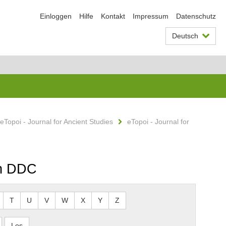
Einloggen
Hilfe
Kontakt
Impressum
Datenschutz
Deutsch
eTopoi - Journal for Ancient Studies
eTopoi - Journal for
ch DDC
T
U
V
W
X
Y
Z