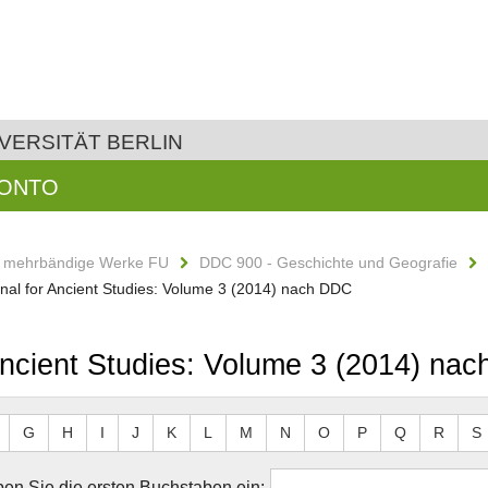
VERSITÄT BERLIN
KONTO
d mehrbändige Werke FU
DDC 900 - Geschichte und Geografie
rnal for Ancient Studies: Volume 3 (2014) nach DDC
 Ancient Studies: Volume 3 (2014) na
G
H
I
J
K
L
M
N
O
P
Q
R
S
en Sie die ersten Buchstaben ein: