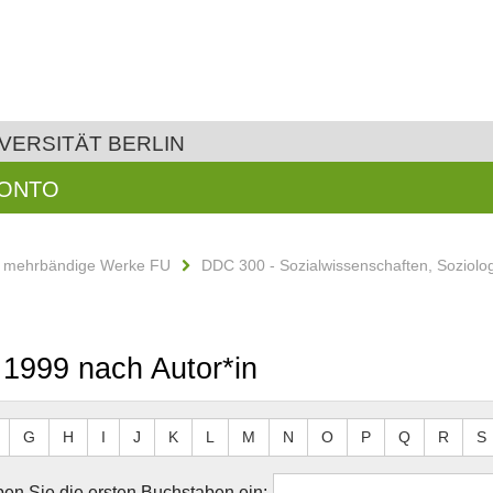
VERSITÄT BERLIN
KONTO
d mehrbändige Werke FU
DDC 300 - Sozialwissenschaften, Soziolo
 1999 nach Autor*in
G
H
I
J
K
L
M
N
O
P
Q
R
S
en Sie die ersten Buchstaben ein: