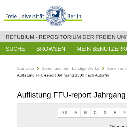
REFUBIUM - REPOSITORIUM DER FREIEN UNI
SUCHE
BROWSEN
MEIN BENUTZER
Startseite
Serien und mehrbändige Werke
Serien un
Auflistung FFU-report Jahrgang 1999 nach Autor*in
Auflistung FFU-report Jahrgang
0-9
A
B
C
D
E
F
Oder geb