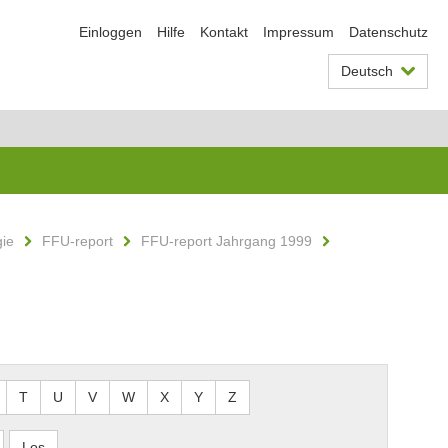
Einloggen
Hilfe
Kontakt
Impressum
Datenschutz
Deutsch
gie
FFU-report
FFU-report Jahrgang 1999
T
U
V
W
X
Y
Z