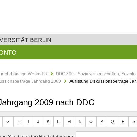
VERSITÄT BERLIN
KONTO
d mehrbändige Werke FU
DDC 300 - Sozialwissenschaften, Soziolo
ussionsbeiträge Jahrgang 2009
Auflistung Diskussionsbeiträge J
e Jahrgang 2009 nach DDC
G
H
I
J
K
L
M
N
O
P
Q
R
S
en Sie die ersten Buchstaben ein: