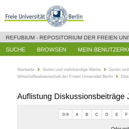
REFUBIUM - REPOSITORIUM DER FREIEN UNI
SUCHE
BROWSEN
MEIN BENUTZER
Startseite
Serien und mehrbändige Werke
Serien un
Wirtschaftswissenschaft der Freien Universität Berlin
Disk
Auflistung Diskussionsbeiträg
0-9
A
B
C
D
E
F
Oder geb