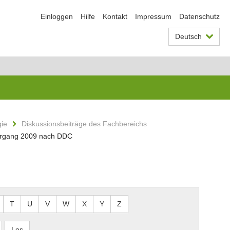
Einloggen
Hilfe
Kontakt
Impressum
Datenschutz
Deutsch
gie
Diskussionsbeiträge des Fachbereichs
ahrgang 2009 nach DDC
T
U
V
W
X
Y
Z