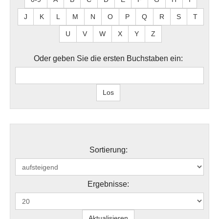
J
K
L
M
N
O
P
Q
R
S
T
U
V
W
X
Y
Z
Oder geben Sie die ersten Buchstaben ein:
Sortierung:
Ergebnisse: