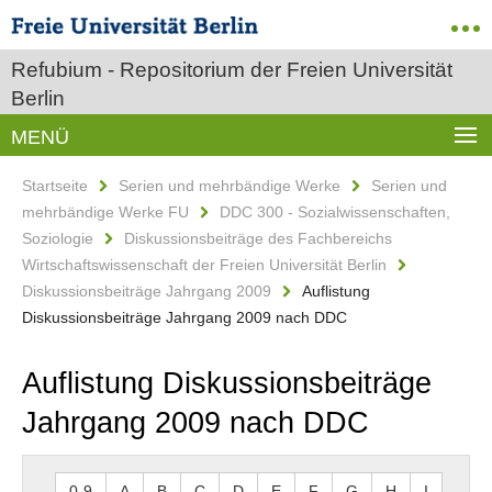
Refubium - Repositorium der Freien Universität
Berlin
MENÜ
Startseite
Serien und mehrbändige Werke
Serien und
mehrbändige Werke FU
DDC 300 - Sozialwissenschaften,
Soziologie
Diskussionsbeiträge des Fachbereichs
Wirtschaftswissenschaft der Freien Universität Berlin
Diskussionsbeiträge Jahrgang 2009
Auflistung
Diskussionsbeiträge Jahrgang 2009 nach DDC
Auflistung Diskussionsbeiträge
Jahrgang 2009 nach DDC
0-9
A
B
C
D
E
F
G
H
I