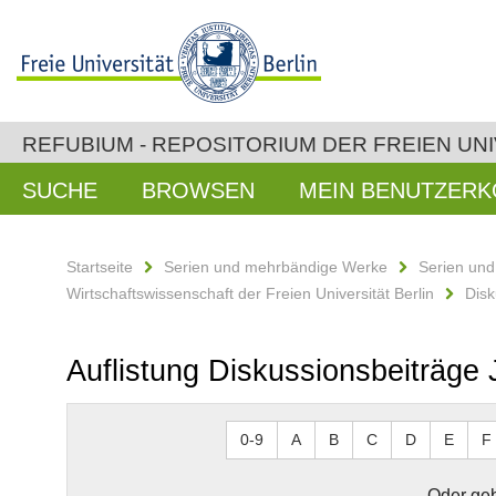
REFUBIUM - REPOSITORIUM DER FREIEN UNI
SUCHE
BROWSEN
MEIN BENUTZER
Startseite
Serien und mehrbändige Werke
Serien un
Wirtschaftswissenschaft der Freien Universität Berlin
Disk
Auflistung Diskussionsbeiträge
0-9
A
B
C
D
E
F
Oder geb