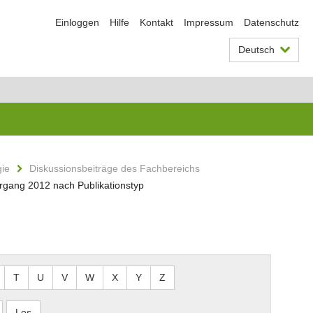
Einloggen
Hilfe
Kontakt
Impressum
Datenschutz
Deutsch
gie
Diskussionsbeiträge des Fachbereichs
hrgang 2012 nach Publikationstyp
T
U
V
W
X
Y
Z