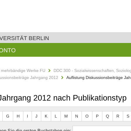
VERSITÄT BERLIN
KONTO
d mehrbändige Werke FU
DDC 300 - Sozialwissenschaften, Soziolo
ussionsbeiträge Jahrgang 2012
Auflistung Diskussionsbeiträge Ja
 Jahrgang 2012 nach Publikationstyp
G
H
I
J
K
L
M
N
O
P
Q
R
S
en Sie die ersten Buchstaben ein: