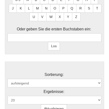
J
K
L
M
N
O
P
Q
R
S
T
U
V
W
X
Y
Z
Oder geben Sie die ersten Buchstaben ein:
Sortierung:
Ergebnisse: