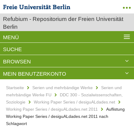
Refubium - Repositorium der Freien Universität
Berlin
MENÜ
SUCHE
BROWSEN
MEIN BENUTZERKONTO
Startseite
Serien und mehrbändige Werke
Serien und
mehrbändige Werke FU
DDC 300 - Sozialwissenschaften,
Soziologie
Working Paper Series / desiguALdades.net
Working Paper Series / desiguALdades.net 2011
Auflistung
Working Paper Series / desiguALdades.net 2011 nach
Schlagwort