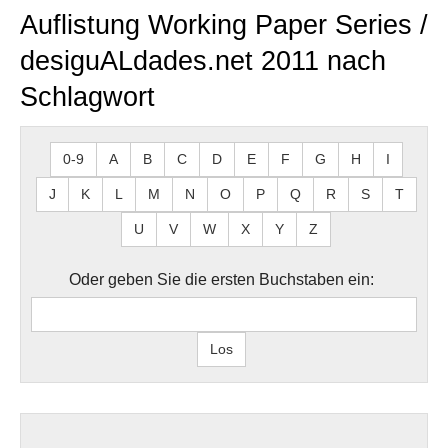
Auflistung Working Paper Series /
desiguALdades.net 2011 nach
Schlagwort
0-9
A
B
C
D
E
F
G
H
I
J
K
L
M
N
O
P
Q
R
S
T
U
V
W
X
Y
Z
Oder geben Sie die ersten Buchstaben ein: