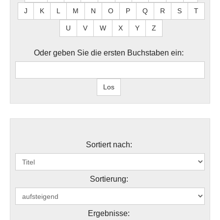
J
K
L
M
N
O
P
Q
R
S
T
U
V
W
X
Y
Z
Oder geben Sie die ersten Buchstaben ein:
Sortiert nach:
Sortierung:
Ergebnisse: