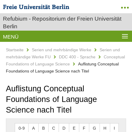
Refubium - Repositorium der Freien Universität
Berlin
MENÜ
Startseite
Serien und mehrbändige Werke
Serien und
mehrbändige Werke FU
DDC 400 - Sprache
Conceptual
Foundations of Language Science
Auflistung Conceptual
Foundations of Language Science nach Titel
Auflistung Conceptual
Foundations of Language
Science nach Titel
0-9
A
B
C
D
E
F
G
H
I