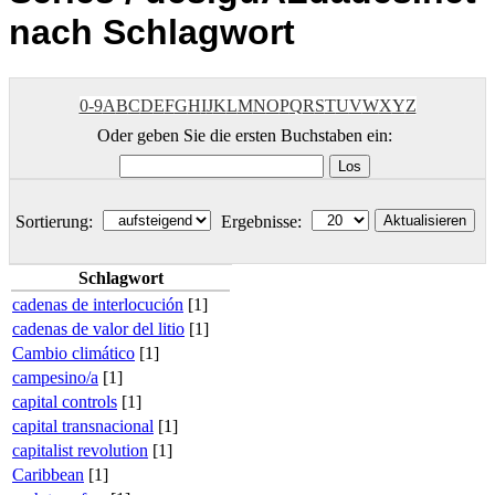
nach Schlagwort
0-9
A
B
C
D
E
F
G
H
I
J
K
L
M
N
O
P
Q
R
S
T
U
V
W
X
Y
Z
Oder geben Sie die ersten Buchstaben ein:
Sortierung:
Ergebnisse:
Schlagwort
cadenas de interlocución
[1]
cadenas de valor del litio
[1]
Cambio climático
[1]
campesino/a
[1]
capital controls
[1]
capital transnacional
[1]
capitalist revolution
[1]
Caribbean
[1]