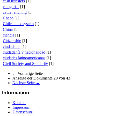
cash transfers
[1]
categorías
[1]
cattle ranching
[1]
Chaco
[1]
Chilean tax system
[1]
China
[1]
ciencia
[1]
Citizenship
[1]
ciudadanía
[1]
ciudadanía y nacionalidad
[1]
ciudades latinoamericanas
[1]
Civil Society and Solidarity
[1]
←
Vorherige Seite
Anzeige der Dokumente 20 von 43
Nächste Seite
→
Information
Kontakt
Impressum
Datenschutz