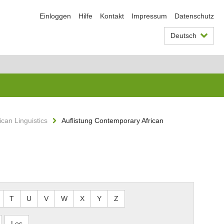
Einloggen
Hilfe
Kontakt
Impressum
Datenschutz
Deutsch
can Linguistics
Auflistung Contemporary African
T
U
V
W
X
Y
Z