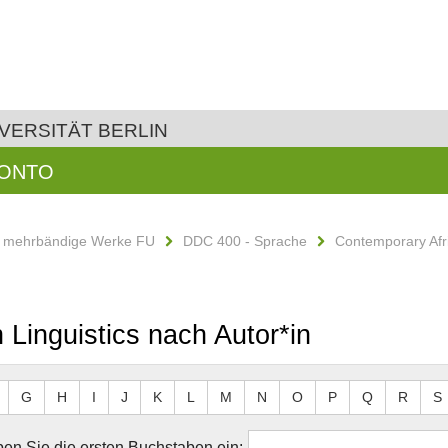
VERSITÄT BERLIN
KONTO
d mehrbändige Werke FU
DDC 400 - Sprache
Contemporary Afri
 Linguistics nach Autor*in
G
H
I
J
K
L
M
N
O
P
Q
R
S
en Sie die ersten Buchstaben ein: