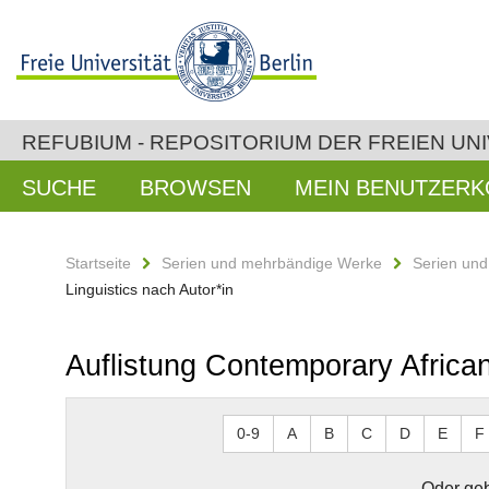
REFUBIUM - REPOSITORIUM DER FREIEN UNI
SUCHE
BROWSEN
MEIN BENUTZER
Startseite
Serien und mehrbändige Werke
Serien un
Linguistics nach Autor*in
Auflistung Contemporary African
0-9
A
B
C
D
E
F
Oder geb