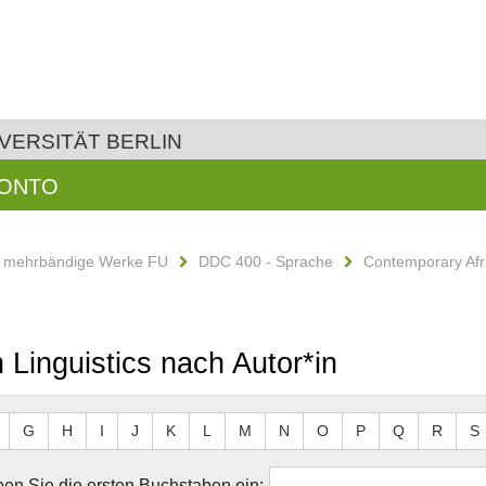
VERSITÄT BERLIN
KONTO
d mehrbändige Werke FU
DDC 400 - Sprache
Contemporary Afri
 Linguistics nach Autor*in
G
H
I
J
K
L
M
N
O
P
Q
R
S
en Sie die ersten Buchstaben ein: