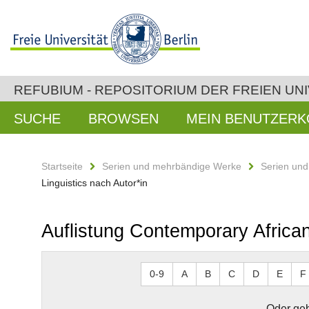
REFUBIUM - REPOSITORIUM DER FREIEN UNI
SUCHE
BROWSEN
MEIN BENUTZER
Startseite
Serien und mehrbändige Werke
Serien un
Linguistics nach Autor*in
Auflistung Contemporary African
0-9
A
B
C
D
E
F
Oder geb