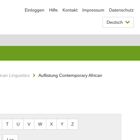
Einloggen
Hilfe
Kontakt
Impressum
Datenschutz
Deutsch
can Linguistics
Auflistung Contemporary African
T
U
V
W
X
Y
Z