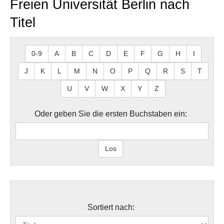
Freien Universität Berlin nach
Titel
0-9
A
B
C
D
E
F
G
H
I
J
K
L
M
N
O
P
Q
R
S
T
U
V
W
X
Y
Z
Oder geben Sie die ersten Buchstaben ein:
Sortiert nach: