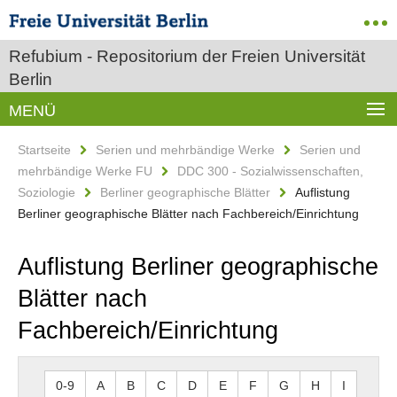
Refubium - Repositorium der Freien Universität
Berlin
MENÜ
Startseite
Serien und mehrbändige Werke
Serien und
mehrbändige Werke FU
DDC 300 - Sozialwissenschaften,
Soziologie
Berliner geographische Blätter
Auflistung
Berliner geographische Blätter nach Fachbereich/Einrichtung
Auflistung Berliner geographische
Blätter nach
Fachbereich/Einrichtung
0-9
A
B
C
D
E
F
G
H
I