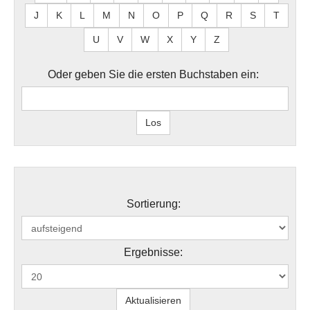
J
K
L
M
N
O
P
Q
R
S
T
U
V
W
X
Y
Z
Oder geben Sie die ersten Buchstaben ein:
Sortierung:
Ergebnisse: