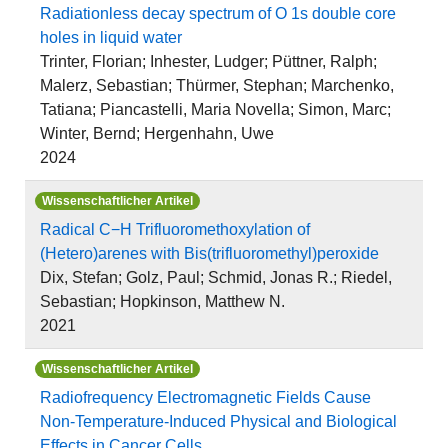
Radiationless decay spectrum of O 1s double core
holes in liquid water
Trinter, Florian; Inhester, Ludger; Püttner, Ralph;
Malerz, Sebastian; Thürmer, Stephan; Marchenko,
Tatiana; Piancastelli, Maria Novella; Simon, Marc;
Winter, Bernd; Hergenhahn, Uwe
2024
Wissenschaftlicher Artikel
Radical C−H Trifluoromethoxylation of
(Hetero)arenes with Bis(trifluoromethyl)peroxide
Dix, Stefan; Golz, Paul; Schmid, Jonas R.; Riedel,
Sebastian; Hopkinson, Matthew N.
2021
Wissenschaftlicher Artikel
Radiofrequency Electromagnetic Fields Cause
Non-Temperature-Induced Physical and Biological
Effects in Cancer Cells