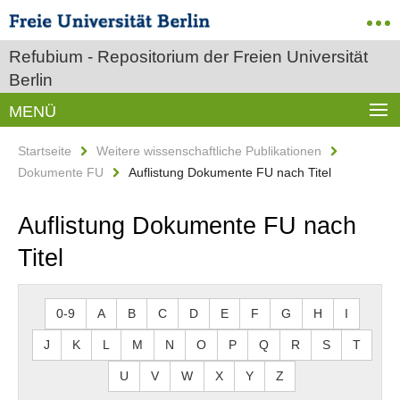
Refubium - Repositorium der Freien Universität
Berlin
MENÜ
Startseite
Weitere wissenschaftliche Publikationen
Dokumente FU
Auflistung Dokumente FU nach Titel
Auflistung Dokumente FU nach
Titel
0-9
A
B
C
D
E
F
G
H
I
J
K
L
M
N
O
P
Q
R
S
T
U
V
W
X
Y
Z