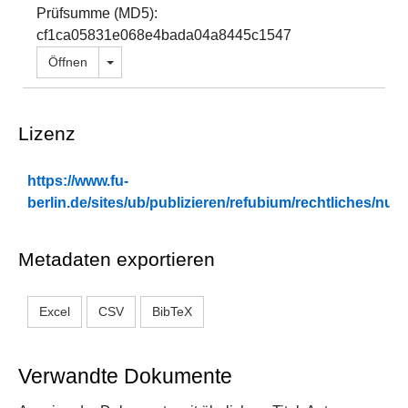
Prüfsumme (MD5):
cf1ca05831e068e4bada04a8445c1547
Dropdown öffnen
Öffnen
Lizenz
https://www.fu-
berlin.de/sites/ub/publizieren/refubium/rechtliches/n
Metadaten exportieren
Excel
CSV
BibTeX
Verwandte Dokumente