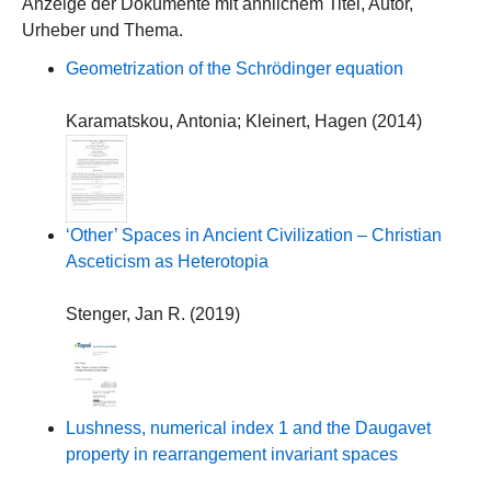
Anzeige der Dokumente mit ähnlichem Titel, Autor,
Urheber und Thema.
Geometrization of the Schrödinger equation
Karamatskou, Antonia
;
Kleinert, Hagen
(
2014
)
‘Other’ Spaces in Ancient Civilization – Christian
Asceticism as Heterotopia
Stenger, Jan R.
(
2019
)
Lushness, numerical index 1 and the Daugavet
property in rearrangement invariant spaces