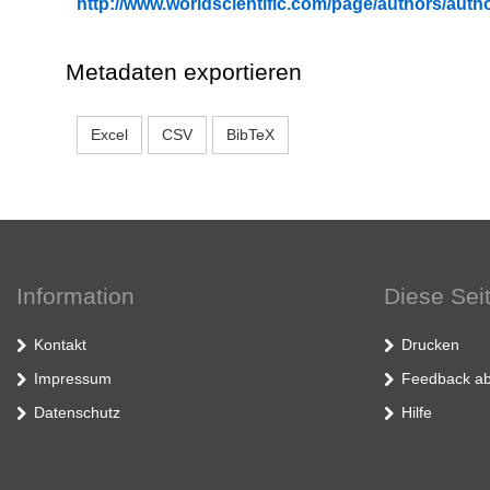
http://www.worldscientific.com/page/authors/autho
Metadaten exportieren
Excel
CSV
BibTeX
Information
Diese Sei
Kontakt
Drucken
Impressum
Feedback ab
Datenschutz
Hilfe