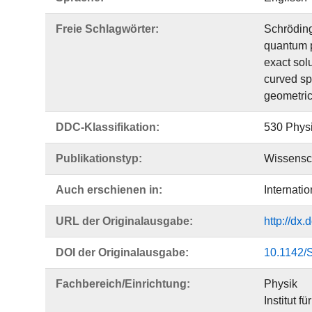
Freie Schlagwörter:
Schröding
quantum p
exact sol
curved s
geometric
DDC-Klassifikation:
530 Phys
Publikationstyp:
Wissensch
Auch erschienen in:
Internati
URL der Originalausgabe:
http://dx
DOI der Originalausgabe:
10.1142/
Fachbereich/Einrichtung:
Physik
Institut f