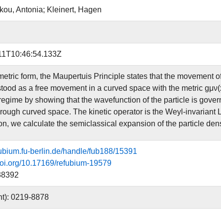
ou, Antonia; Kleinert, Hagen
11T10:46:54.133Z
metric form, the Maupertuis Principle states that the movement of 
tood as a free movement in a curved space with the metric gμν(x)
egime by showing that the wavefunction of the particle is govern
rough curved space. The kinetic operator is the Weyl-invariant L
n, we calculate the semiclassical expansion of the particle dens
efubium.fu-berlin.de/handle/fub188/15391
.doi.org/10.17169/refubium-19579
38392
nt): 0219-8878