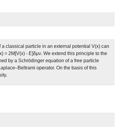
a classical particle in an external potential V(x) can
 = 2M[V(x) - E]δμν. We extend this principle to the
ed by a Schrödinger equation of a free particle
aplace–Beltrami operator. On the basis of this
ity.