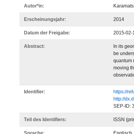
Autor*in:
Karamatsk
Erscheinungsjahr:
2014
Datum der Freigabe:
2015-02-
Abstract:
In its geo
be unders
quantum r
moving th
observatio
Identifier:
https://r
http://dx
SEP-ID: 
Teil des Identifiers:
ISSN (pri
Sprache:
Englisch