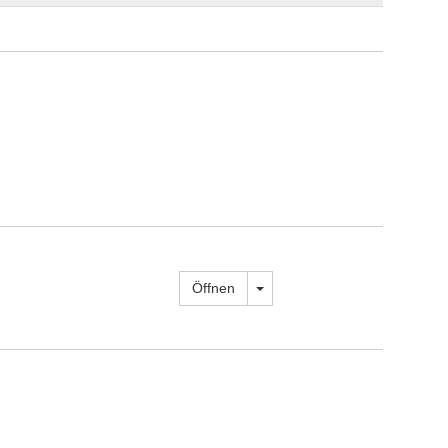
Dropdown öffnen
Öffnen