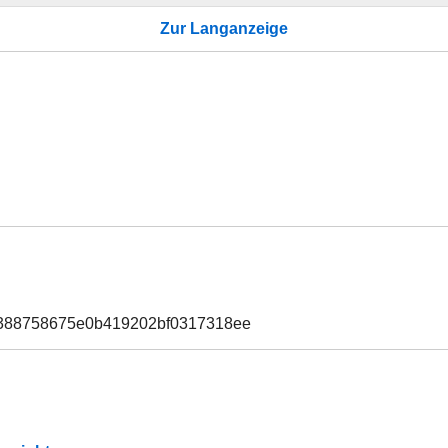
Zur Langanzeige
0388758675e0b419202bf0317318ee