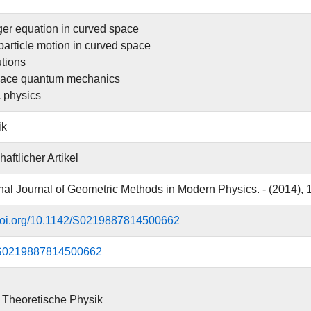
er equation in curved space
article motion in curved space
utions
pace quantum mechanics
 physics
ik
aftlicher Artikel
onal Journal of Geometric Methods in Modern Physics. - (2014), 1
.doi.org/10.1142/S0219887814500662
S0219887814500662
ür Theoretische Physik