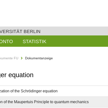
VERSITÄT BERLIN
KONTO
STATISTIK
kumente FU
Dokumentanzeige
ger equation
ation of the Schrödinger equation
on of the Maupertuis Principle to quantum mechanics