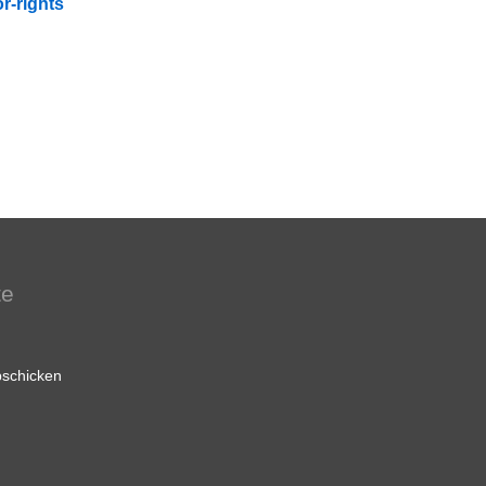
r-rights
te
schicken