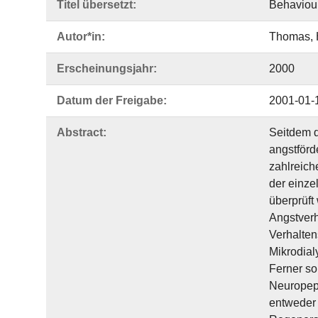
Titel übersetzt:
Behaviour
Autor*in:
Thomas, 
Erscheinungsjahr:
2000
Datum der Freigabe:
2001-01-
Abstract:
Seitdem d
angstförd
zahlreich
der einze
überprüft
Angstverh
Verhalten
Mikrodial
Ferner so
Neuropept
entweder 