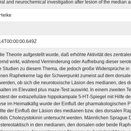
al and neurochemical investigation after lesion of the median an
Heike
14T00:00:00.649Z
ie Theorie aufgestellt wurde, daß erhöhte Aktivität des zentr
ernd wirkt, während Verminderung oder Aufhebung dieser seroto
e Studien zu diesem Thema, die jedoch große Widersprüche in 
lnen Raphekerne lag der Schwerpunkt zumeist auf dem dorsalen 
 werden, ob sich die neurotoxische Läsion des medianen, des 
alten im Elevated plus maze-Test auswirkt. In einem zweiten T
stest der extrazelluläre hippokampale 5-HT-Spiegel mit Hilfe der
yse im Heimatkäfig wurde der Einfluß der pharmakologischen Pr
llte der Einfluß der Läsion des medianen bzw. des dorsalen R
ids Cholezystokinin untersucht werden. Männlichen Sprague 
stereotaktisch in den medianen, den dorsalen oder beide Raphe