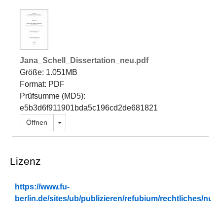
Jana_Schell_Dissertation_neu.pdf
Größe: 1.051MB
Format: PDF
Prüfsumme (MD5):
e5b3d6f911901bda5c196cd2de681821
Dropdown öffnen
Öffnen
Lizenz
https://www.fu-
berlin.de/sites/ub/publizieren/refubium/rechtliches/n