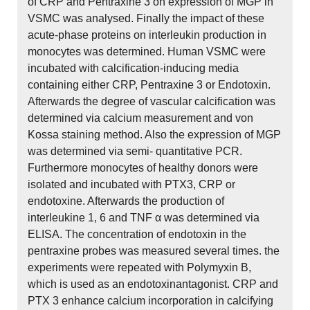
of CRP and Pentraxine 3 on expression of MGP in
VSMC was analysed. Finally the impact of these
acute-phase proteins on interleukin production in
monocytes was determined. Human VSMC were
incubated with calcification-inducing media
containing either CRP, Pentraxine 3 or Endotoxin.
Afterwards the degree of vascular calcification was
determined via calcium measurement and von
Kossa staining method. Also the expression of MGP
was determined via semi- quantitative PCR.
Furthermore monocytes of healthy donors were
isolated and incubated with PTX3, CRP or
endotoxine. Afterwards the production of
interleukine 1, 6 and TNF α was determined via
ELISA. The concentration of endotoxin in the
pentraxine probes was measured several times. the
experiments were repeated with Polymyxin B,
which is used as an endotoxinantagonist. CRP and
PTX 3 enhance calcium incorporation in calcifying