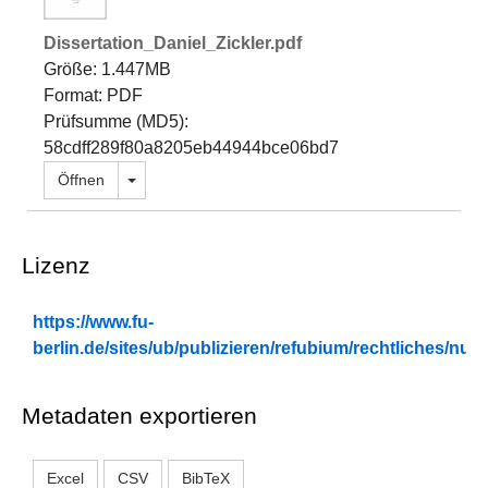
Dissertation_Daniel_Zickler.pdf
Größe: 1.447MB
Format: PDF
Prüfsumme (MD5):
58cdff289f80a8205eb44944bce06bd7
Dropdown öffnen
Öffnen
Lizenz
https://www.fu-
berlin.de/sites/ub/publizieren/refubium/rechtliches/n
Metadaten exportieren
Excel
CSV
BibTeX