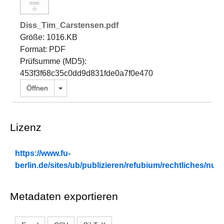
Diss_Tim_Carstensen.pdf
Größe: 1016.KB
Format: PDF
Prüfsumme (MD5):
453f3f68c35c0dd9d831fde0a7f0e470
Dropdown öffnen
Öffnen
Lizenz
https://www.fu-
berlin.de/sites/ub/publizieren/refubium/rechtliches/n
Metadaten exportieren