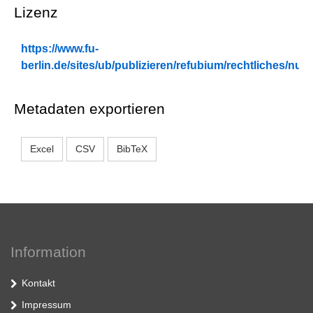
Lizenz
https://www.fu-
berlin.de/sites/ub/publizieren/refubium/rechtliches/n
Metadaten exportieren
Excel
CSV
BibTeX
Information
Kontakt
Impressum