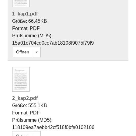
1_kap1.pdf
Größe: 66.45KB
Format: PDF
Prüfsumme (MD5):
15a01c704cd0cc7ab18108f9075f79f9
Dropdown öffnen
Öffnen
2_kap2.pdf
Größe: 555.1KB
Format: PDF
Prüfsumme (MD5):
118109ea7aebb42cf518f0bfe0102106