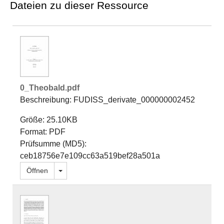
Dateien zu dieser Ressource
0_Theobald.pdf
Beschreibung: FUDISS_derivate_000000002452
Größe: 25.10KB
Format: PDF
Prüfsumme (MD5):
ceb18756e7e109cc63a519bef28a501a
Dropdown öffnen
Öffnen