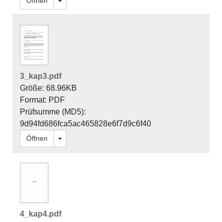
Dropdown öffnen
Öffnen
3_kap3.pdf
Größe: 68.96KB
Format: PDF
Prüfsumme (MD5):
9d94fd686fca5ac465828e6f7d9c6f40
Dropdown öffnen
Öffnen
4_kap4.pdf