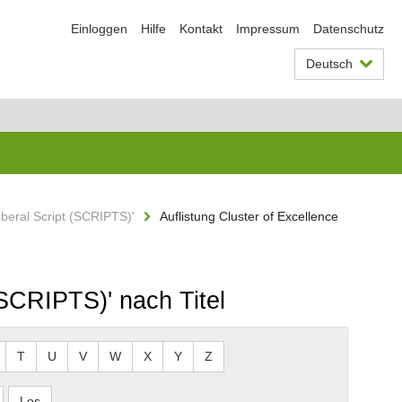
Einloggen
Hilfe
Kontakt
Impressum
Datenschutz
Deutsch
Liberal Script (SCRIPTS)'
Auflistung Cluster of Excellence
 (SCRIPTS)' nach Titel
T
U
V
W
X
Y
Z