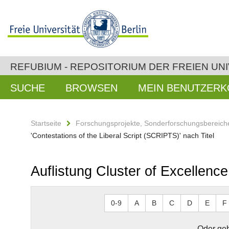
REFUBIUM - REPOSITORIUM DER FREIEN UNI
SUCHE
BROWSEN
MEIN BENUTZER
Startseite
Forschungsprojekte, Sonderforschungsbereiche
'Contestations of the Liberal Script (SCRIPTS)' nach Titel
Auflistung Cluster of Excellence
0-9
A
B
C
D
E
F
Oder geb