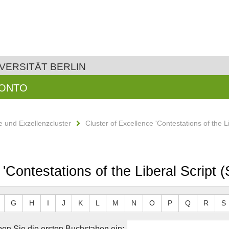
VERSITÄT BERLIN
KONTO
 und Exzellenzcluster
Cluster of Excellence 'Contestations of the 
 'Contestations of the Liberal Script
G
H
I
J
K
L
M
N
O
P
Q
R
S
en Sie die ersten Buchstaben ein: