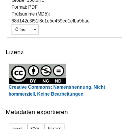
Größe: 150.0KB
Format: PDF
Prüfsumme (MD5):
68d142c3f51f8c1e5e459ed1efba9bae
Dropdown öffnen
Öffnen
Lizenz
Creative Commons: Namensnennung, Nicht
kommerziell, Keine Bearbeitungen
Metadaten exportieren
Excel
CSV
BibTeX